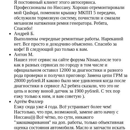
Я постоянный клиент этого автосервиса.
Профессионалы по Ниссану. Хорошо отремонтировали
мой Qashqai, поменяли крышку МКПП 5 передачи,
обслужили тормозную систему, почистили и смазали
механизм натяжения ремня генератора. Ребята,
Спасибо!
Андрей Б.
Выполнены очередные ремонтные работы. Нареканий
нет. Все просто и доходчиво объяснено. Спасибо за
кофе! В следующий раз только к вам.
Антон М.
Нашел этот сервис на сайте форума Nissan,после того
как в разных сервисах по городу в том числе и
официальном оставил 12000 за диагностики и разного
рода проверки и получил приговор: Замена цепи ГРМ за
28000 рублей.И каково было мое удивления когда после
диагностики в сервисе А2 ребята сказали, что это не
цепь и всему виной датчик за 1900 рублей. С тех пор
езжу только к ним, и вам советую ).
Артём Филлер
Езжу сюда уже 4 года. Всё устраивает более чем!
Настолько, что при, возможной, замене авто начну с
Ниссана))) Всё чётко, по сути, никакого
"закошмаривания" на доп. работы, только объективная
оценка состояния автомобиля. Масло и запчасти искать