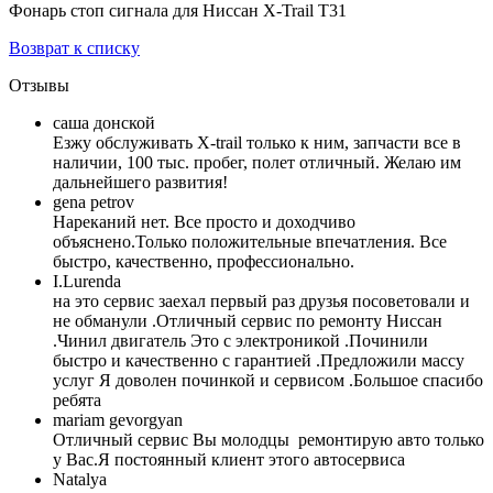
Фонарь стоп сигнала для Ниссан X-Trail T31
Возврат к списку
Отзывы
caша донской
Езжу обслуживать X-trail только к ним, запчасти все в
наличии, 100 тыс. пробег, полет отличный. Желаю им
дальнейшего развития!
gena petrov
Нареканий нет. Все просто и доходчиво
объяснено.Только положительные впечатления. Все
быстро, качественно, профессионально.
I.Lurenda
на это сервис заехал первый раз друзья посоветовали и
не обманули .Отличный сервис по ремонту Ниссан
.Чинил двигатель Это с электроникой .Починили
быстро и качественно с гарантией .Предложили массу
услуг Я доволен починкой и сервисом .Большое спасибо
ребята
mariam gevorgyan
Отличный сервис Вы молодцы ремонтирую авто только
у Вас.Я постоянный клиент этого автосервиса
Natalya