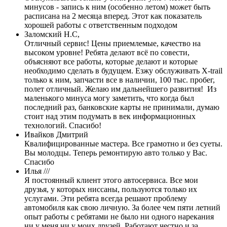
минусов - запись к ним (особенно летом) может быть
расписана на 2 месяца вперед. Этот как показатель
хорошей работы с ответственным подходом
Заломский Н.С,
Отличный сервис! Цены приемлемые, качество на
высоком уровне! Ребята делают всё по совести,
объясняют все работы, которые делают и которые
необходимо сделать в будущем. Езжу обслуживать X-trail
только к ним, запчасти все в наличии, 100 тыс. пробег,
полет отличный. Желаю им дальнейшего развития! Из
маленького минуса могу заметить, что когда был
последний раз, банковские карты не принимали, думаю
стоит над этим подумать в век информационных
технологий. Спасибо!
Ивайков Дмитрий
Квалифицированные мастера. Все грамотно и без суеты.
Вы молодцы. Теперь ремонтирую авто только у Вас.
Спасибо
Илья ///
Я постоянный клиент этого автосервиса. Все мои
друзья, у которых ниссаны, пользуются только их
услугами. Эти ребята всегда решают проблему
автомобиля как свою личную. За более чем пяти летний
опыт работы с ребятами не было ни одного нарекания
ни у меня ни у моих друзей. Работают честно и за