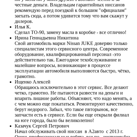
честные деньги. Владельцам гарантийных ниссанов
рекомендую перед поездкой к большим "официалам"
заехать сюда, а потом удивится тому что вам скажут у
дилеров.
Илья К.
Сделал ТО-90, замену масла в коробке - все отлично!
Ирина Геннадьевна Никитина
Свой автомобиль марки Nissan JUKE доверяю только
специалистам этого сервисного центра. Современное
оборудование, квалифицированный персонал -это
действительно так. Ежегодное техобслуживание и
малейшие вопросы, возникающие в процессе
эксплуатации автомобиля выполняются быстро, чётко,
грамотно.
Ищенко Алексей
Обращаюсь исключительно в этот сервис. Все делают
четко, грамотно. Не пытаются развести на деньги и
впарить лишние работы. Объясняют, что надо менять, а
с чем можно еще покататься. Ремонтируют качественно,
берут недорого. Забыл, что такое пвторынок, все
запчасти есть в сервисе. Если бы еще открыли филиал
на юге города, было бы великолепно!
Казачук Сергей Петрович
Начал обслуживать свой ниссан в А2авто с 2013 г.
Очень профессиональные ребята, все по - честному,без