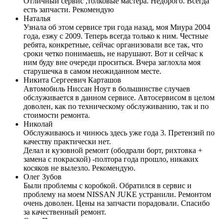
Отличный сервис ,толковые мастера. Недорого. Всегда
есть запчасти. Рекомендую
Наталья
Узнала об этом сервисе три года назад, моя Миура 2004
года, езжу с 2009. Теперь всегда только к ним. Честные
ребята, конкретные, сейчас организовали все так, что
сроки четко понимаешь, не нарушают. Вот и сейчас к
ним буду вне очереди проситься. Вчера заглохла моя
старушечка в самом неожиданном месте.
Никита Сергеевич Карташов
Автомобиль Ниссан Ноут в большинстве случаев
обслуживается в данном сервисе. Автосервисом в целом
доволен, как по техническому обслуживанию, так и по
стоимости ремонта.
Николай
Обслуживаюсь и чинюсь здесь уже года 3. Претензий по
качеству практически нет.
Делал и кузовной ремонт (ободрали борт, рихтовка +
замена с покраской) -полтора года прошло, никаких
косяков не вылезло. Рекомендую.
Олег Зубов
Были проблемы с коробкой. Обратился в сервис и
проблему на моем NISSAN JUKE устранили. Ремонтом
очень доволен. Цены на запчасти порадовали. Спасибо
за качественный ремонт.