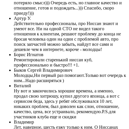
потеряло смысл))) Очередь есть, но главное качество и
отношение, готов и подождать...))) Спасибо, скоро
приеду!)))
Артур У.
Действительно профессионалы, про Ниссан знают и
умеют все. Ни на одной СТО не видел такого
отношения к клиентам, решают проблему до конца не
бросая человека один на один с проблемой авто, про
поиск запчастей можно забыть, найдут все сами и
дешевле чем в интернете, короче - молодцы!
Борис Игнатов
Ремонтировали старенький ниссан куб,
профессионально и быстро!!! +1.
Быков Сергей Владимирович
Молодцы,Ни первый раз помогают.Только вот очередь к
ним...Надо расширяться )
Виталий
Ну вот и закончились хорошие времена, а именно,
продал свою хитрюшу, купил другого японца, а вот с
сервисом беда, здесь у ребят обслуживался 10 лет,
никаких проблем, был доволен как слон, отношение,
качество, цена, все устраивало, рекомендую.P.S.для
участников клуба еще и скидки
Владимир
Лет, наверное, шесть езжу только к ним. О Ниссанах