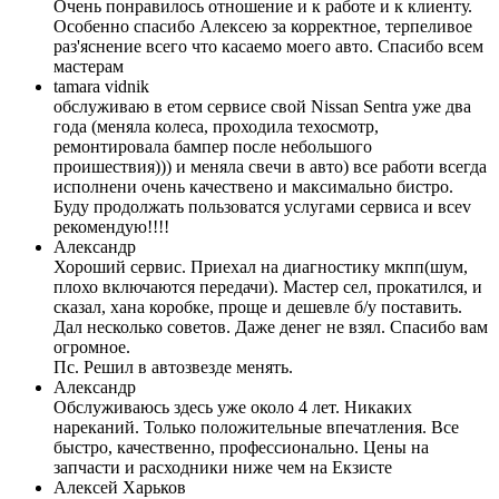
Очень понравилось отношение и к работе и к клиенту.
Особенно спасибо Алексею за корректное, терпеливое
раз'яснение всего что касаемо моего авто. Спасибо всем
мастерам
tamara vidnik
обслуживаю в етом сервисе свой Nissan Sentra уже два
года (меняла колеса, проходила техосмотр,
ремонтировала бампер после небольшого
проишествия))) и меняла свечи в авто) все работи всегда
исполнени очень качествено и максимально бистро.
Буду продолжать пользоватся услугами сервиса и всеv
рекомендую!!!!
Александр
Хороший сервис. Приехал на диагностику мкпп(шум,
плохо включаются передачи). Мастер сел, прокатился, и
сказал, хана коробке, проще и дешевле б/у поставить.
Дал несколько советов. Даже денег не взял. Спасибо вам
огромное.
Пс. Решил в автозвезде менять.
Александр
Обслуживаюсь здесь уже около 4 лет. Никаких
нареканий. Только положительные впечатления. Все
быстро, качественно, профессионально. Цены на
запчасти и расходники ниже чем на Екзисте
Алексей Харьков