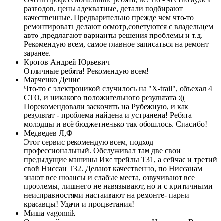
разводов, цены адекватные, детали подбирают
качественные. Предварительно прежде чем что-то
ремонтировать делают осмотр,советуются с владельцем
авто ,предлагают варианты решения проблемы и т.д.
Рекомендую всем, самое главное записаться на ремонт
заранее.
Кротов Андрей Юрьевич
Отличные ребята! Рекомендую всем!
Марченко Денис
Что-то с электроникой случилось на "X-trail", объехал 4
СТО, и никакого положительного результата :((
Порекомендовали заскочить на Рубежную, и как
результат - проблема найдена и устранена! Ребята
молодцы и всё бюджетненько так обошлось. Спасибо!
Медведев Л,Ф
Этот сервис рекомендую всем, подход
профессиональный. Обслуживал там две свои
предыдущие машины Икс трейлы Т31, а сейчас и третий
свой Ниссан Т32. Делают качественно, по Ниссанам
знают все нюансы и слабые места, озвучивают все
проблемы, лишнего не навязывают, но и с критичными
неисправностями настаивают на ремонте- парни
красавцы! Удачи и процветания!
Миша vagonnik