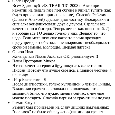
Олег Продан
Всем Здавствуйте!Х-TRAIL T31 2008 г. Авто при
нажатии на педаль газа при обгоне начинал тупить (как
будто прикрепили прицеп к корме). Спасибо Ребятам
(Слава и Алексей) сделали диагностику. Блокировки и
сигналка конфликтовали друг с другом. Сделали все
качественно и быстро. Теперь летает как новенький. Да
и вообще все ТО делаю только у них. Делают то ,что
надо. Если механизм еще какое то время проходит
предупреждают об этом, а не впаривают необходимость
срочной замены. Молодцы. Твердая пятерка.
Орион Иван
Жена делала Nissan Juck, всё ОК, рекомендуем!!!
Паша Преториан Микра
Я изза качества сервиса буду покупать жене только
Ниссан. Потому что лучше сервиса, а главное честнее, я
не найду.
Пётр Евгеньевич Л.
После диагностики, только купленной 6 летней Тииды,
Владислав грамотно разложил по полочкам, что с
машиной было, что нужно менять сейчас, с чем еще
можно поездить. Спасибо парням за грамотный подход.
Роман Богун
Ремонт был произведен на славу лишних выдуманных
"поломок" не было обнаружено (как иногда грешат