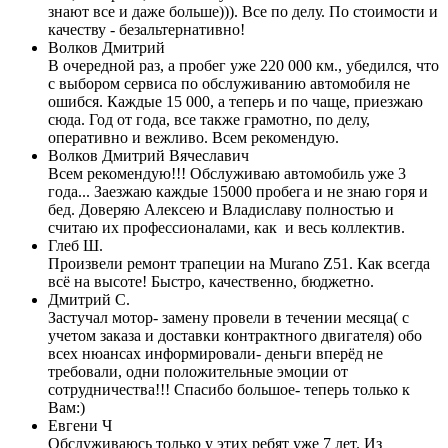
знают все и даже больше))). Все по делу. По стоимости и
качеству - безальтернативно!
Волков Дмитрий
В очередной раз, а пробег уже 220 000 км., убедился, что
с выбором сервиса по обслуживанию автомобиля не
ошибся. Каждые 15 000, а теперь и по чаще, приезжаю
сюда. Год от года, все также грамотно, по делу,
оперативно и вежливо. Всем рекомендую.
Волков Дмитрий Вячеславич
Всем рекомендую!!! Обслуживаю автомобиль уже 3
года... Заезжаю каждые 15000 пробега и не знаю горя и
бед. Доверяю Алексею и Владиславу полностью и
считаю их профессионалами, как и весь коллектив.
Глеб Ш.
Произвели ремонт трапеции на Murano Z51. Как всегда
всё на высоте! Быстро, качественно, бюджетно.
Дмитрий С.
Застучал мотор- замену провели в течении месяца( с
учетом заказа и доставки контрактного двигателя) обо
всех нюансах информировали- деньги вперёд не
требовали, одни положительные эмоции от
сотрудничества!!! Спасибо большое- теперь только к
Вам:)
Евгени Ч
Обслуживаюсь только у этих ребят уже 7 лет. Из