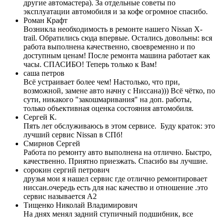
другие автомастера). За отдельные советы по
эксплуатации автомобиля и за кофе огромное спасибо.
Роман Крафт
Возникла необходимость в ремонте нашего Nissan X-
trail. Обратились сюда впервые. Остались довольны: вся
работа выполнена качественно, своевременно и по
доступным ценам! После ремонта машина работает как
часы. СПАСИБО! Теперь только к Вам!
саша петров
Всё устраивает более чем! Настолько, что при,
возможной, замене авто начну с Ниссана))) Всё чётко, по
сути, никакого "закошмаривания" на доп. работы,
только объективная оценка состояния автомобиля.
Сергей К.
Пять лет обслуживаюсь в этом сервисе. Буду краток: это
лучший сервис Nissan в СПб!
Смирнов Сергей
Работа по ремонту авто выполнена на отлично. Быстро,
качественно. Приятно приезжать. Спасибо вы лучшие.
сорокин сергий петрович
друзья мои я нашел сервис где отлично ремонтировает
ниссан.очередь есть для нас качество и отношение .это
сервис называется А2
Тищенко Николай Владимирович
На днях менял задний ступичный подшибник, все