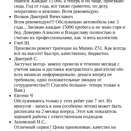
ошибся. Каждые 15 000, а теперь и по чаще, приезжаю
сюда. Год от года, все также грамотно, по делу,
оперативно и вежливо. Всем рекомендую.
Волков Дмитрий Вячеславич
Всем рекомендую!!! Обслуживаю автомобиль уже 3
года... Заезжаю каждые 15000 пробега и не знаю горя и
бед. Доверяю Алексею и Владиславу полностью и
считаю их профессионалами, как и весь коллектив.
Глеб Ш.
Произвели ремонт трапеции на Murano Z51. Как всегда
всё на высоте! Быстро, качественно, бюджетно.
Дмитрий С.
Застучал мотор- замену провели в течении месяца( с
учетом заказа и доставки контрактного двигателя) обо
всех нюансах информировали- деньги вперёд не
требовали, одни положительные эмоции от
сотрудничества!!! Спасибо большое- теперь только к
Вам:)
Евгени Ч
Обслуживаюсь только у этих ребят уже 7 лет. Из
минусов - запись к ним (особенно летом) может быть
расписана на 2 месяца вперед. Этот как показатель
хорошей работы с ответственным подходом
Заломский Н.С,
Отличный сервис! Цены приемлемые, качество на