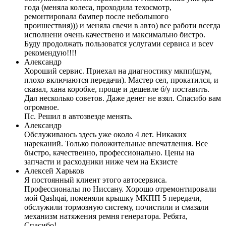
года (меняла колеса, проходила техосмотр,
ремонтировала бампер после небольшого
проишествия))) и меняла свечи в авто) все работи всегда
исполнени очень качествено и максимально бистро.
Буду продолжать пользоватся услугами сервиса и всеv
рекомендую!!!!
Александр
Хороший сервис. Приехал на диагностику мкпп(шум,
плохо включаются передачи). Мастер сел, прокатился, и
сказал, хана коробке, проще и дешевле б/у поставить.
Дал несколько советов. Даже денег не взял. Спасибо вам
огромное.
Пс. Решил в автозвезде менять.
Александр
Обслуживаюсь здесь уже около 4 лет. Никаких
нареканий. Только положительные впечатления. Все
быстро, качественно, профессионально. Цены на
запчасти и расходники ниже чем на Екзисте
Алексей Харьков
Я постоянный клиент этого автосервиса.
Профессионалы по Ниссану. Хорошо отремонтировали
мой Qashqai, поменяли крышку МКПП 5 передачи,
обслужили тормозную систему, почистили и смазали
механизм натяжения ремня генератора. Ребята,
Спасибо!