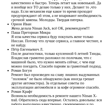
качественно и быстро. Теперь летает как новенький. Да
и вообще все ТО делаю только у них. Делают то ,что
надо. Если механизм еще какое то время проходит
предупреждают об этом, а не впаривают необходимость
срочной замены. Молодцы. Твердая пятерка.
Орион Иван
Жена делала Nissan Juck, всё ОК, рекомендуем!!!
Паша Преториан Микра
Я изза качества сервиса буду покупать жене только
Ниссан. Потому что лучше сервиса, а главное честнее, я
не найду.
Пётр Евгеньевич Л.
После диагностики, только купленной 6 летней Тииды,
Владислав грамотно разложил по полочкам, что с
машиной было, что нужно менять сейчас, с чем еще
можно поездить. Спасибо парням за грамотный подход.
Роман Богун
Ремонт был произведен на славу лишних выдуманных
"поломок" не было обнаружено (как иногда грешат
другие автомастера). За отдельные советы по
эксплуатации автомобиля и за кофе огромное спасибо.
Роман Крафт
Возникла необходимость в ремонте нашего Nissan X-
trail. Обратились сюда впервые. Остались довольны: вся
работа выполнена качественно, своевременно и по