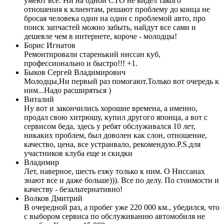
умеют все. Ни на одной СТО не видел такого
отношения к клиентам, решают проблему до конца не
бросая человека один на один с проблемой авто, про
поиск запчастей можно забыть, найдут все сами и
дешевле чем в интернете, короче - молодцы!
Борис Игнатов
Ремонтировали старенький ниссан куб,
профессионально и быстро!!! +1.
Быков Сергей Владимирович
Молодцы,Ни первый раз помогают.Только вот очередь к
ним...Надо расширяться )
Виталий
Ну вот и закончились хорошие времена, а именно,
продал свою хитрюшу, купил другого японца, а вот с
сервисом беда, здесь у ребят обслуживался 10 лет,
никаких проблем, был доволен как слон, отношение,
качество, цена, все устраивало, рекомендую.P.S.для
участников клуба еще и скидки
Владимир
Лет, наверное, шесть езжу только к ним. О Ниссанах
знают все и даже больше))). Все по делу. По стоимости и
качеству - безальтернативно!
Волков Дмитрий
В очередной раз, а пробег уже 220 000 км., убедился, что
с выбором сервиса по обслуживанию автомобиля не