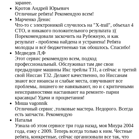
заранее.
Кротов Андрей Юрьевич
Отличные ребята! Рекомендую всем!
Марченко Денис
Что-то с электроникой случилось на "X-trail", объехал 4
СТО, и никакого положительного результата :((
Порекомендовали заскочить на Рубежную, и как
результат - проблема найдена и устранена! Ребята
молодцы и всё бюджетненько так обошлось. Спасибо!
Медведев Л,Ф
Этот сервис рекомендую всем, подход
профессиональный. Обслуживал там две свои
предыдущие машины Икс трейлы Т31, а сейчас и третий
свой Ниссан Т32. Делают качественно, по Ниссанам
знают все нюансы и слабые места, озвучивают все
проблемы, лишнего не навязывают, но и с критичными
неисправностями настаивают на ремонте- парни
красавцы! Удачи и процветания!
Миша vagonnik
Отличный сервис ,толковые мастера. Недорого. Всегда
есть запчасти. Рекомендую
Наталья
Узнала об этом сервисе три года назад, моя Миура 2004
года, езжу с 2009. Теперь всегда только к ним. Честные
ребята, конкретные, сейчас организовали все так, что