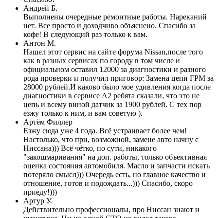
Андрей Б.
Выполнены очередные ремонтные работы. Нареканий
нет. Все просто и доходчиво объяснено. Спасибо за
кофе! В следующий раз только к вам.
Антон М.
Нашел этот сервис на сайте форума Nissan,после того
как в разных сервисах по городу в том числе и
официальном оставил 12000 за диагностики и разного
рода проверки и получил приговор: Замена цепи ГРМ за
28000 рублей.И каково было мое удивления когда после
диагностики в сервисе А2 ребята сказали, что это не
цепь и всему виной датчик за 1900 рублей. С тех пор
езжу только к ним, и вам советую ).
Артём Филлер
Езжу сюда уже 4 года. Всё устраивает более чем!
Настолько, что при, возможной, замене авто начну с
Ниссана))) Всё чётко, по сути, никакого
"закошмаривания" на доп. работы, только объективная
оценка состояния автомобиля. Масло и запчасти искать
потеряло смысл))) Очередь есть, но главное качество и
отношение, готов и подождать...))) Спасибо, скоро
приеду!)))
Артур У.
Действительно профессионалы, про Ниссан знают и