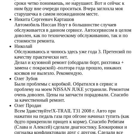
сроки четко понимаешь, не нарушают. Вот и сейчас к
ним буду вне очереди проситься. Вчера заглохла моя
старушечка в самом неожиданном месте.
Никита Сергеевич Карташов
Автомобиль Ниссан Ноут в большинстве случаев
обслуживается в данном сервисе. Автосервисом в целом
доволен, как по техническому обслуживанию, так и по
стоимости ремонта.
Николай
Обслуживаюсь и чинюсь здесь уже года 3. Претензий по
качеству практически нет.
Делал и кузовной ремонт (ободрали борт, рихтовка +
замена с покраской) -полтора года прошло, никаких
косяков не вылезло. Рекомендую.
Олег Зубов
Были проблемы с коробкой. Обратился в сервис и
проблему на моем NISSAN JUKE устранили. Ремонтом
очень доволен. Цены на запчасти порадовали. Спасибо
за качественный ремонт.
Олег Продан
Всем Здавствуйте!Х-TRAIL T31 2008 г. Авто при
нажатии на педаль газа при обгоне начинал тупить (как
будто прикрепили прицеп к корме). Спасибо Ребятам
(Слава и Алексей) сделали диагностику. Блокировки и
сигналка конфликтовали друг с другом. Сделали все