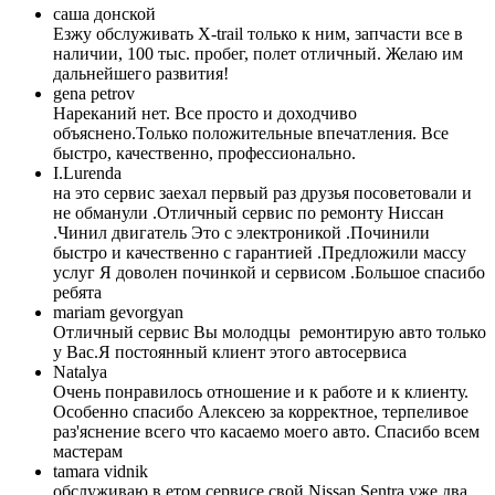
caша донской
Езжу обслуживать X-trail только к ним, запчасти все в
наличии, 100 тыс. пробег, полет отличный. Желаю им
дальнейшего развития!
gena petrov
Нареканий нет. Все просто и доходчиво
объяснено.Только положительные впечатления. Все
быстро, качественно, профессионально.
I.Lurenda
на это сервис заехал первый раз друзья посоветовали и
не обманули .Отличный сервис по ремонту Ниссан
.Чинил двигатель Это с электроникой .Починили
быстро и качественно с гарантией .Предложили массу
услуг Я доволен починкой и сервисом .Большое спасибо
ребята
mariam gevorgyan
Отличный сервис Вы молодцы ремонтирую авто только
у Вас.Я постоянный клиент этого автосервиса
Natalya
Очень понравилось отношение и к работе и к клиенту.
Особенно спасибо Алексею за корректное, терпеливое
раз'яснение всего что касаемо моего авто. Спасибо всем
мастерам
tamara vidnik
обслуживаю в етом сервисе свой Nissan Sentra уже два