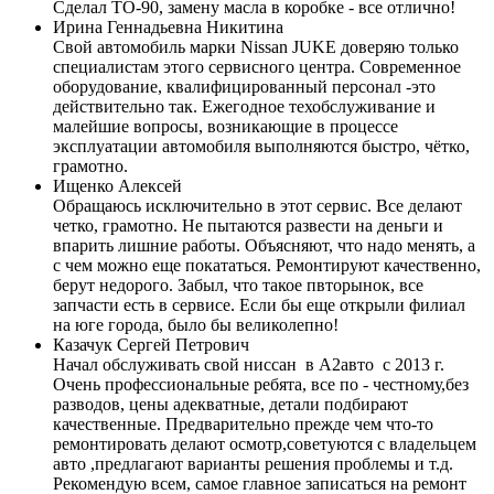
Сделал ТО-90, замену масла в коробке - все отлично!
Ирина Геннадьевна Никитина
Свой автомобиль марки Nissan JUKE доверяю только
специалистам этого сервисного центра. Современное
оборудование, квалифицированный персонал -это
действительно так. Ежегодное техобслуживание и
малейшие вопросы, возникающие в процессе
эксплуатации автомобиля выполняются быстро, чётко,
грамотно.
Ищенко Алексей
Обращаюсь исключительно в этот сервис. Все делают
четко, грамотно. Не пытаются развести на деньги и
впарить лишние работы. Объясняют, что надо менять, а
с чем можно еще покататься. Ремонтируют качественно,
берут недорого. Забыл, что такое пвторынок, все
запчасти есть в сервисе. Если бы еще открыли филиал
на юге города, было бы великолепно!
Казачук Сергей Петрович
Начал обслуживать свой ниссан в А2авто с 2013 г.
Очень профессиональные ребята, все по - честному,без
разводов, цены адекватные, детали подбирают
качественные. Предварительно прежде чем что-то
ремонтировать делают осмотр,советуются с владельцем
авто ,предлагают варианты решения проблемы и т.д.
Рекомендую всем, самое главное записаться на ремонт