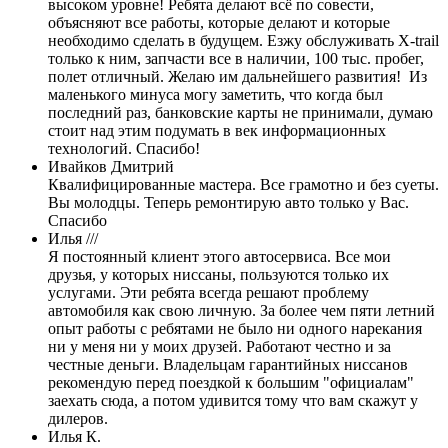
высоком уровне! Ребята делают всё по совести,
объясняют все работы, которые делают и которые
необходимо сделать в будущем. Езжу обслуживать X-trail
только к ним, запчасти все в наличии, 100 тыс. пробег,
полет отличный. Желаю им дальнейшего развития! Из
маленького минуса могу заметить, что когда был
последний раз, банковские карты не принимали, думаю
стоит над этим подумать в век информационных
технологий. Спасибо!
Ивайков Дмитрий
Квалифицированные мастера. Все грамотно и без суеты.
Вы молодцы. Теперь ремонтирую авто только у Вас.
Спасибо
Илья ///
Я постоянный клиент этого автосервиса. Все мои
друзья, у которых ниссаны, пользуются только их
услугами. Эти ребята всегда решают проблему
автомобиля как свою личную. За более чем пяти летний
опыт работы с ребятами не было ни одного нарекания
ни у меня ни у моих друзей. Работают честно и за
честные деньги. Владельцам гарантийных ниссанов
рекомендую перед поездкой к большим "официалам"
заехать сюда, а потом удивится тому что вам скажут у
дилеров.
Илья К.